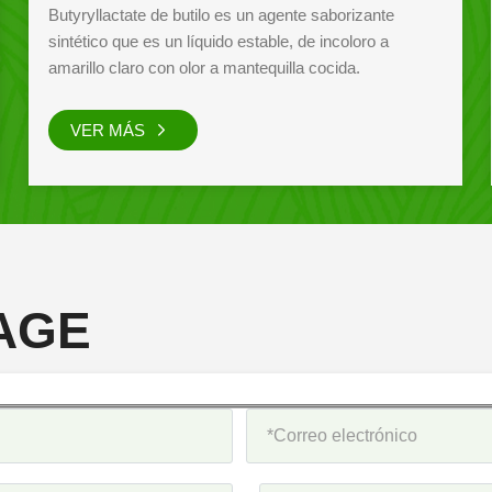
El butirato de etilo 2-metil se utiliza principalmente en la
preparación de sabor a fruta y sabor a tabaco. También
se utiliza en sabores químicos diarios.
VER MÁS
AGE