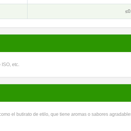
≤0
ISO, etc.
omo el butirato de etilo, que tiene aromas o sabores agradables