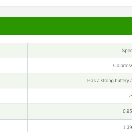
Spec
Colorless
Has a strong buttery 
0.95
1.39