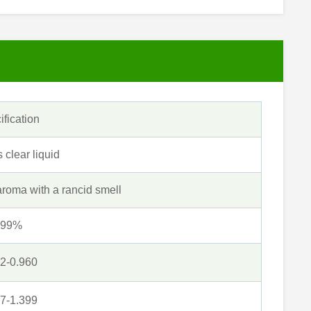
ification
 clear liquid
aroma with a rancid smell
≥99%
2-0.960
7-1.399