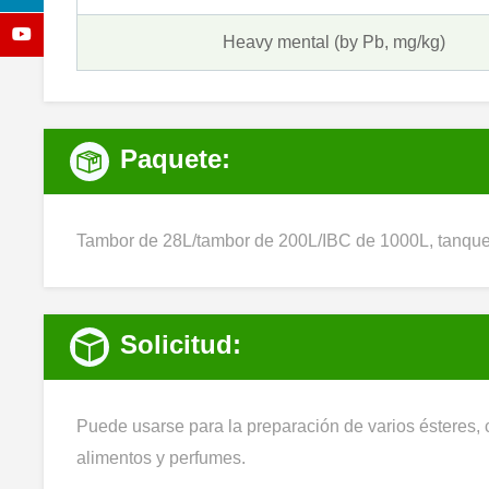
Heavy mental (by Pb, mg/kg)
Paquete:
Tambor de 28L/tambor de 200L/IBC de 1000L, tanque 
Solicitud:
Puede usarse para la preparación de varios ésteres, c
alimentos y perfumes.