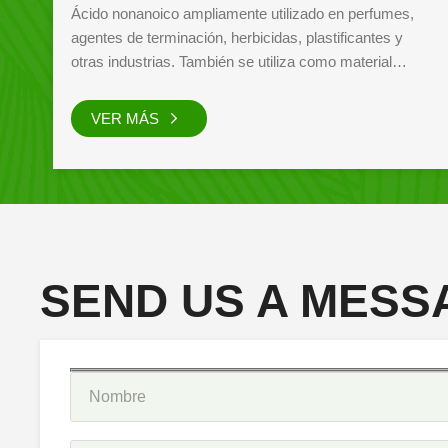
Butyryllactate de butilo es un agente saborizante
sintético que es un líquido estable, de incoloro a
amarillo claro con olor a mantequilla cocida.
.
VER MÁS
SEND US A MESS